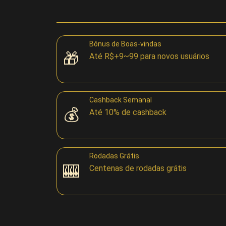
Game
Lottery
Bônus de Boas-vindas
🎁
Até R$+9~99 para novos usuários
🏆 Plataforma
Cashback Semanal
Plataforma
💰
Até 10% de cashback
Bet
Rodadas Grátis
🎰
Centenas de rodadas grátis
Win
APP