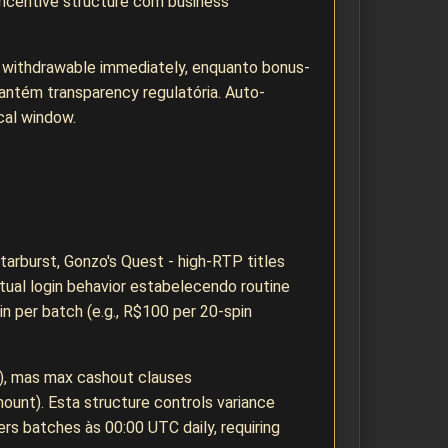
incentive structure com business
o withdrawable immediately, enquanto bonus-
antém transparency regulatória. Auto-
cal window.
tarburst, Gonzo's Quest - high-RTP titles
tual login behavior estabelecendo routine
 per batch (e.g., R$100 per 20-spin
l), mas max cashout clauses
ount). Esta structure controls variance
rs batches às 00:00 UTC daily, requiring