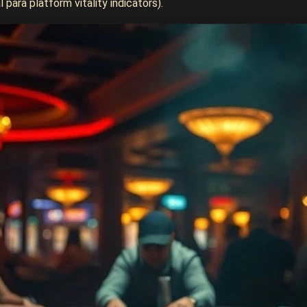
l para platform vitality indicators).