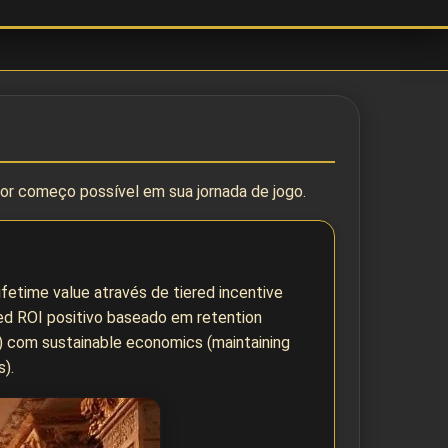
or começo possível em sua jornada de jogo.
fetime value através de tiered incentive
d ROI positivo baseado em retention
) com sustainable economics (maintaining
).