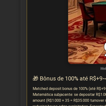
Wel
🎁 Bônus de 100% até R$+9~
Matched deposit bonus de 100% (até R$+9~99
Matemática subjacente: se depositar R$1.00
amount (R$1.000 × 35 = R$35.000 turnover n