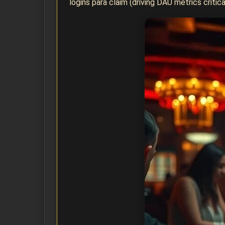
logins para claim (driving DAU metrics critica