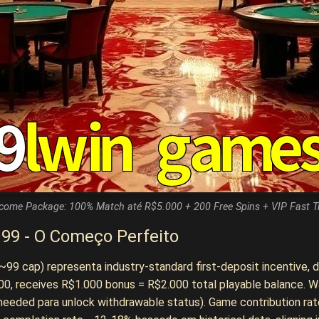
come Package: 100% Match até R$5.000 + 200 Free Spins + VIP Fast T
99 - O Começo Perfeito
 cap) representa industry-standard first-deposit incentive, d
0, receives R$1.000 bonus = R$2.000 total playable balance. W
eeded para unlock withdrawable status). Game contribution rat